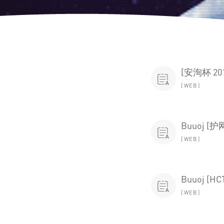
[安洵杯 201

WEB
Buuoj [护网

WEB
Buuoj [HC

WEB