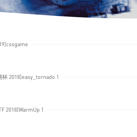
9]cssgame
杯 2018]easy_tornado 1
TF 2018]WarmUp 1