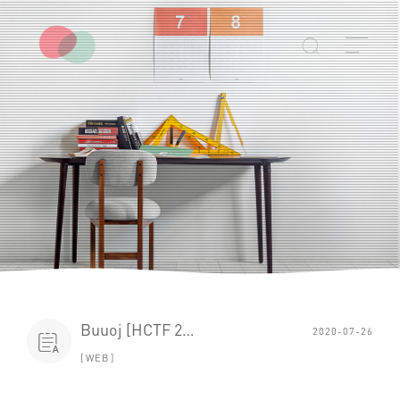

Buuoj [HCTF 2018]WarmUp 1
2020-07-26

WEB